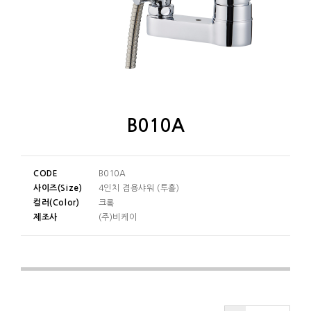
B010A
CODE
B010A
사이즈(Size)
4인치 겸용샤워 (투홀)
컬러(Color)
크롴
제조사
(주)비케이