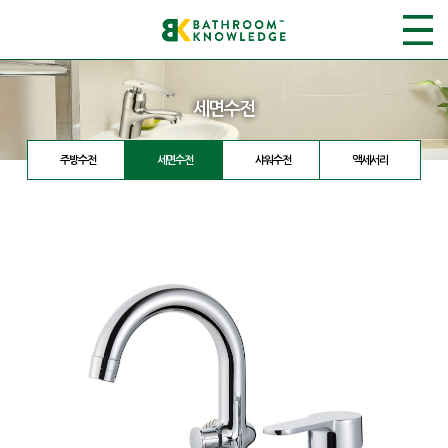
세면수전
주방수전
세면수전
샤워수전
액세서리