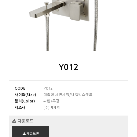
Y012
CODE
Y012
사이즈(Size)
매립형 세면샤워/내함박스셋트
컬러(Color)
싸틴/무광
제조사
(주)비케이
다운로드
제품도면