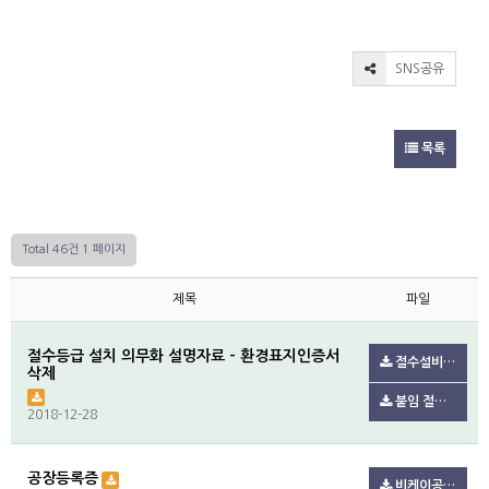
SNS공유
목록
Total 46건
1 페이지
제목
파일
절수등급 설치 의무화 설명자료 - 환경표지인증서
절수설비 설치 의무화 설명자료 배포.pdf(123.7K)
삭제
붙임 절수설비 및 절수제품 설치 의무화 설명자료2021.7..pdf(606.4K)
2018-12-28
공장등록증
비케이공장등록증.pdf(101.0K)