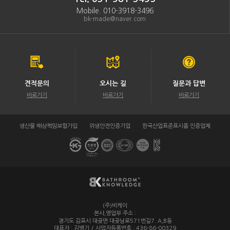
Mobile. 010-3918-3496
bk-made@naver.com
견적문의
오시는 길
질문과 답변
바로가기
바로가기
바로가기
생산물 배상책임보험가입
위생안전인증기업
한국산업표준표시품 인증업체
(주)비케이
/
본사,영업부 주소 :
경기도 김포시 대곶면 대곶남로571번길7. A,B동
대표자 : 김병기 / 사업자등록번호 : 436-86-00329